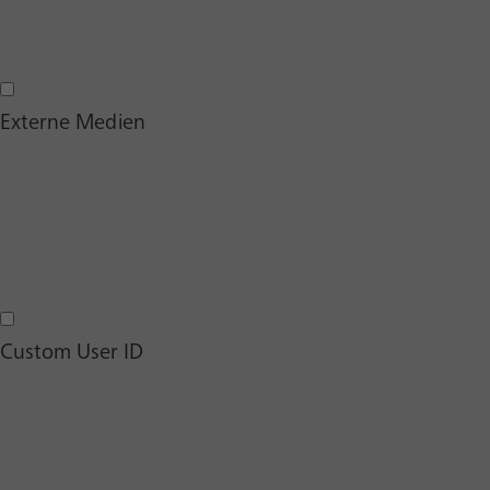
Hotjar Marketing Cookies
Externe Medien
Externe Medien
Custom User ID