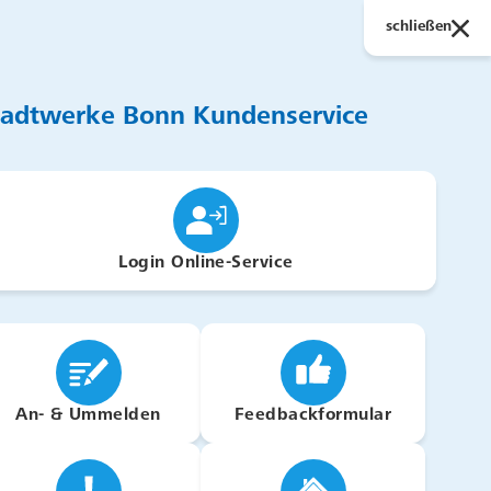
Suchen
schließen
tadtwerke Bonn Kundenservice
Login Online-Service
mit BonnPlus Wärme
An- & Ummelden
Feedbackformular
r zuverlässigen und effizienten
en Ihnen die Antwort: unsere