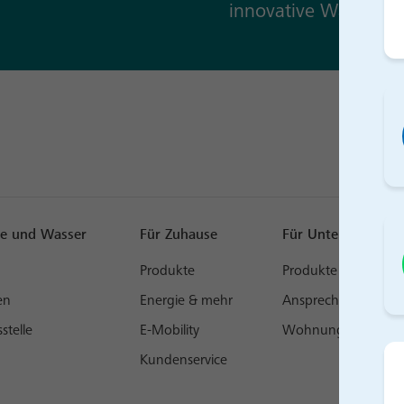
innovative Wärmep
e und Wasser
Für Zuhause
Für Unternehmen
Produkte
Produkte
en
Energie & mehr
Ansprechpartner
stelle
E-Mobility
Wohnungswirtschaf
Kundenservice