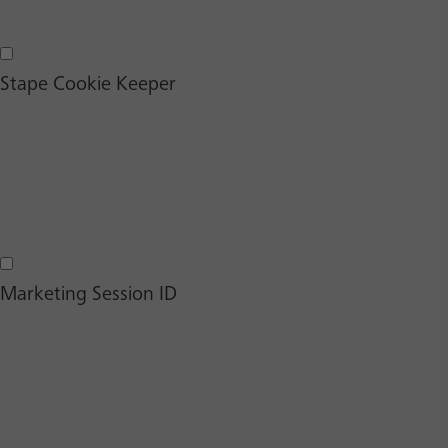
Custom User ID
Stape Cookie Keeper
Stape Cookie Keeper
Marketing Session ID