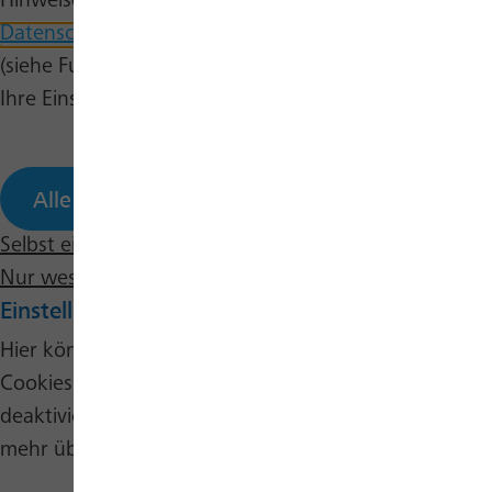
Hinweise erhalten Sie in unserer
Datenschutzerklärung
und auf unserer
Cookie-Seite
(siehe Fußbereich). Sie können dort auch jederzeit
Ihre Einstellungen selbst bearbeiten.
Alle annehmen
Selbst einstellen
Nur wesentliche Cookies annehmen
Einstellungen bearbeiten
Hier können Sie verschiedene Kategorien von
Cookies auf dieser Website auswählen oder
deaktivieren. Per Klick auf das Info-Icon können Sie
mehr über die verschiedenen Cookies erfahren.