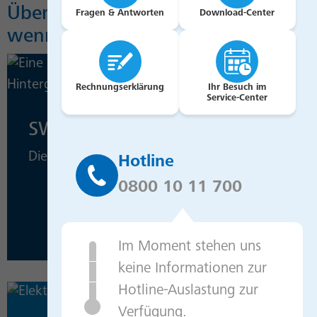
Überzeugt? Wir sind für Sie da,
Fragen & Antworten
Download-Center
wenn Sie Ihr E-Auto laden wollen.
Rechnungserklärung
Ihr Besuch im
Service-Center
SWB-Wallbox
Die Heimladestation für Ihr E-Auto.
Hotline
0800 10 11 700
Im Moment stehen uns
keine Informationen zur
Hotline-Auslastung zur
Verfügung.