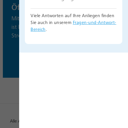
Öffentliche Ladestationen
Viele Antworten auf Ihre Anliegen finden
Mit dem E-Auto unterwegs und der Akku
Sie auch in unserem
Fragen-und-Antwort-
ist leer? Tanken Sie auf, bei unseren
Bereich
.
Stromtankstellen in Bonn.
Alle Auszeichnungen