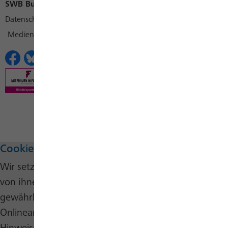
SWB Bus und Bahn
SWB Konzern
SWB Karriere
Datenschutz
Cookies
Impressum
Kontakt
Medienkontakt
Erklärungen zur Barrierefreiheit
Cookie-Hinweis
Wir setzen auf unserer Website Cookies ein. Einige
von ihnen sind wesentlich, um die Funktionalität zu
gewährleisten, während andere uns helfen, unser
Onlineangebot stetig zu verbessern. Nähere