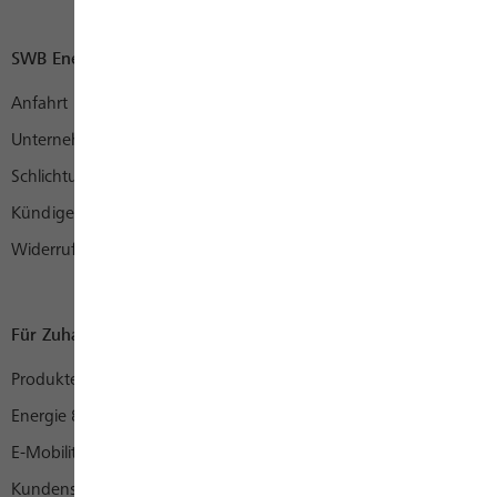
SWB Energie und Wasser
Anfahrt
Unternehmen
Schlichtungsstelle
Kündigen
Widerruf
Für Zuhause
Produkte
Energie & mehr
E-Mobility
Kundenservice