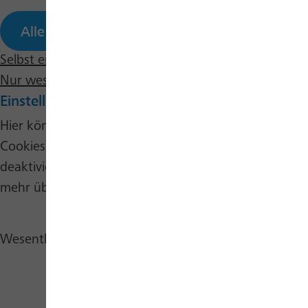
Alle annehmen
Selbst einstellen
Nur wesentliche Cookies annehmen
Einstellungen bearbeiten
Hier können Sie verschiedene Kategorien von
Cookies auf dieser Website auswählen oder
deaktivieren. Per Klick auf das Info-Icon können Sie
mehr über die verschiedenen Cookies erfahren.
Wesentliche Cookies