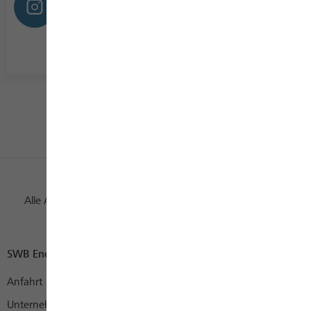
Instagram
- wir empfehlen Ihnen, auf
Hohe Auslastung
instagram.com
die Services in unserem
Online-Portal
zurückzugreifen oder unser
Kontaktformular
zu nutzen. Wenn Sie einen telefonischen
Kontakt wünschen, planen Sie bitte eine
längere Wartezeit ein.
Alle Auszeichnungen
SWB Energie und Wasser
Anfahrt
Unternehmen