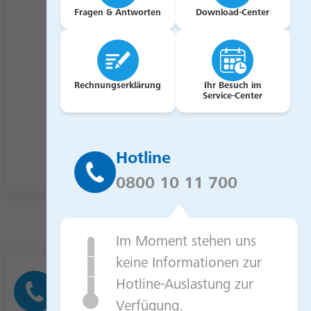
persönliche Daten ändern
Fragen & Antworten
Download-Center
Verbrauchsdaten und Ablesetermine
einsehen
Zählerstände übermitteln
Rechnungserklärung
Ihr Besuch im
Service-Center
Rechnungen und Verträge einsehen
und vieles mehr.
Hotline
Zum Onlineservice
0800 10 11 700
Im Moment stehen uns
keine Informationen zur
Hotline-Auslastung zur
Störung melden
Verfügung.