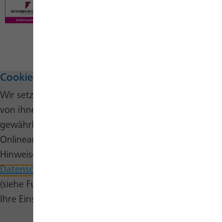
Cookie-Hinweis
Wir setzen auf unserer Website Cookies ein. Einige
von ihnen sind wesentlich, um die Funktionalität zu
gewährleisten, während andere uns helfen, unser
Onlineangebot stetig zu verbessern. Nähere
Hinweise erhalten Sie in unserer
Datenschutzerklärung
und auf unserer
Cookie-Seite
(siehe Fußbereich). Sie können dort auch jederzeit
Ihre Einstellungen selbst bearbeiten.