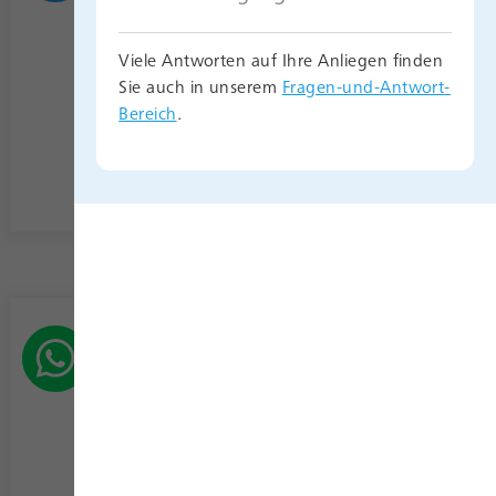
Strom, Erdgas, Wasser, Fernwärme:
Viele Antworten auf Ihre Anliegen finden
Sie auch in unserem
Fragen-und-Antwort-
0800 26 66 389
Bereich
.
Störung der Straßenbeleuchtung online
melden.
WhatsApp
Teilen Sie uns Ihr Anliegen bequem per
WhatsApp mit.