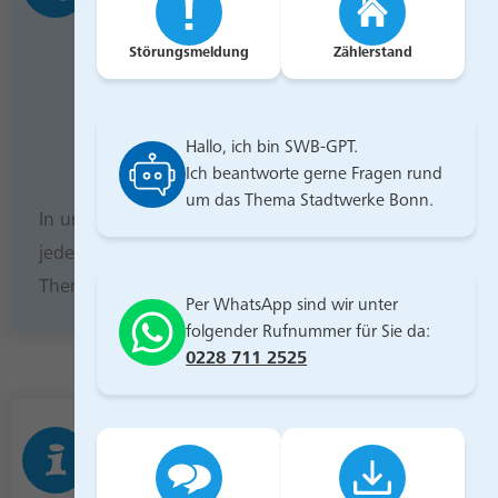
Unsere Servicezeiten am Telefon:
Störungsmeldung
Zählerstand
Montag bis Freitag 8.00-20.00
Uhr
Hallo, ich bin SWB-GPT.
Samstag 8.00-16.00 Uhr
Ich beantworte gerne Fragen rund
um das Thema Stadtwerke Bonn.
In unserem Bereich
Fragen & Antwort
helfen wir
jederzeit mit vielen Infos zu den wichtigsten
Themen weiter.
Per WhatsApp sind wir unter
folgender Rufnummer für Sie da:
0228 711 2525
Online-Service