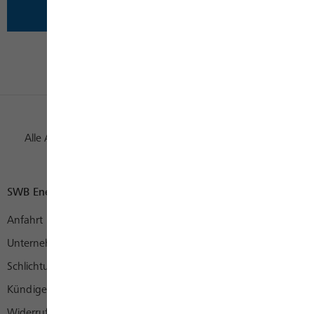
Alle Auszeichnungen
SWB Energie und Wasser
Anfahrt
Unternehmen
Schlichtungsstelle
Kündigen
Widerruf