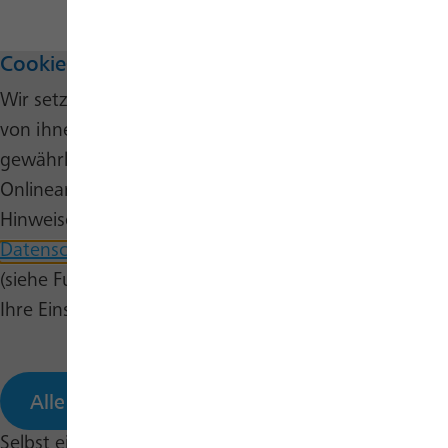
Cookie-Hinweis
Wir setzen auf unserer Website Cookies ein. Einige
von ihnen sind wesentlich, um die Funktionalität zu
gewährleisten, während andere uns helfen, unser
Onlineangebot stetig zu verbessern. Nähere
Hinweise erhalten Sie in unserer
Datenschutzerklärung
und auf unserer
Cookie-Seite
(siehe Fußbereich). Sie können dort auch jederzeit
Ihre Einstellungen selbst bearbeiten.
Alle annehmen
Selbst einstellen