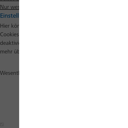
Nur wesentliche Cookies annehmen
Einstellungen bearbeiten
Hier können Sie verschiedene Kategorien von
Cookies auf dieser Website auswählen oder
deaktivieren. Per Klick auf das Info-Icon können Sie
mehr über die verschiedenen Cookies erfahren.
Wesentliche Cookies