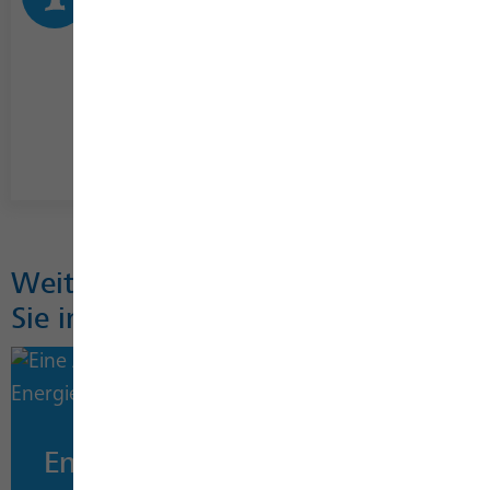
SWB Energiespartipp:
Für die zweite Brotseite kann der Herd
schon ausgestellt werden. Diese kann
allein mit der Resthitze angebraten
werden.
Weitere Energiespartipps finden
Sie in unserer Energiesparwelt:
Energiespartipps