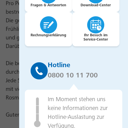
Pro Person eine Brotscheibe dick mit Frischkäse
Fragen & Antworten
Download-Center
bestreichen.
Die getrockneten Tomaten, die Oliven und die
Frühlingszwiebeln klein schneiden
Rechnungserklärung
Ihr Besuch im
und gleichmäßig auf das Brot verteilen.
Service-Center
Darüber Parmesan und Mozzarella reiben.
Die belegte Brotscheibe in der Mitte
Hotline
durchschneiden und zusammenklappen.
0800 10 11 700
Jede Seite eine Minute in einer heißen Pfanne
mit viel Öl, einer Knoblauchzehe und
Rosmarin anbraten.
Im Moment stehen uns
keine Informationen zur
Guten Appetit!
Hotline-Auslastung zur
Verfügung.