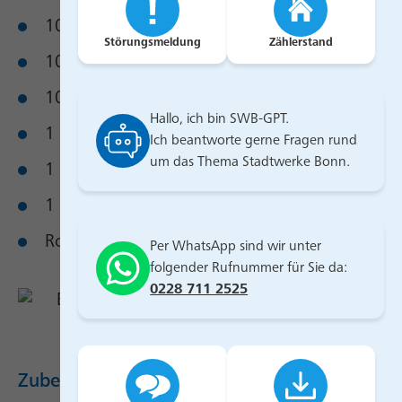
100 g Oliven
Störungsmeldung
Zählerstand
100 g getrocknete Tomaten
100 g Parmesan
Hallo, ich bin SWB-GPT.
1 Stück Mozzarella
Ich beantworte gerne Fragen rund
um das Thema Stadtwerke Bonn.
1 Bund Frühlingszwiebeln
1 Knoblauchzehe
Rosmarin
Per WhatsApp sind wir unter
folgender Rufnummer für Sie da:
0228 711 2525
Zubereitung