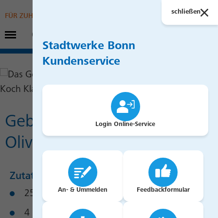
Suchen
schließen
FÜR ZUHAUSE
Hauptmenü öffnen
FÜR UNTERNEHMEN
Stadtwerke Bonn
Kundenservice
Gebratene Bruschetta mit
Login Online-Service
Oliven, Tomaten und Käse
Zutaten
An- & Ummelden
Feedbackformular
250 g Frischkäse
4 Scheiben Bruschetta Brot