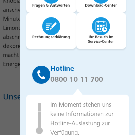
Knoblauch und Tom-Yum-Paste in Pflanzenöl
Fragen & Antworten
Download-Center
anschwitzen. Mit der Brühe auffüllen und fünf
Minuten leicht köcheln lassen. Dann mit
Limonensaft, Kokosmilch und braunem Zucker
abschmecken. Wer möchte, kann mit Koriander
Rechnungserklärung
Ihr Besuch im
Service-Center
dekorieren. Die Kochzeit von nur fünf Minuten
macht diese gesunde Suppe zu einem
Energiesparwunder.
Hotline
0800 10 11 700
Unser Video zum Rezept
Im Moment stehen uns
keine Informationen zur
Hotline-Auslastung zur
Verfügung.