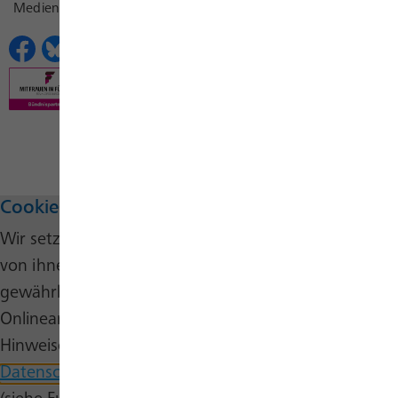
Medienkontakt
Erklärungen zur Barrierefreiheit
Cookie-Hinweis
Wir setzen auf unserer Website Cookies ein. Einige
von ihnen sind wesentlich, um die Funktionalität zu
gewährleisten, während andere uns helfen, unser
Onlineangebot stetig zu verbessern. Nähere
Hinweise erhalten Sie in unserer
Datenschutzerklärung
und auf unserer
Cookie-Seite