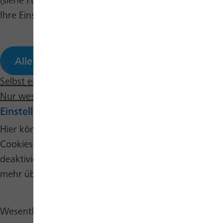
(siehe Fußbereich). Sie können dort auch jederzeit
Ihre Einstellungen selbst bearbeiten.
Alle annehmen
Selbst einstellen
Nur wesentliche Cookies annehmen
Einstellungen bearbeiten
Hier können Sie verschiedene Kategorien von
Cookies auf dieser Website auswählen oder
deaktivieren. Per Klick auf das Info-Icon können Sie
mehr über die verschiedenen Cookies erfahren.
Wesentliche Cookies