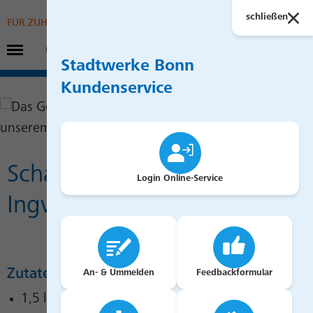
Suchen
schließen
FÜR ZUHAUSE
Hauptmenü öffnen
FÜR UNTERNEHMEN
Stadtwerke Bonn
Kundenservice
Scharfes Currysüppchen mit
Login Online-Service
Ingwer & Knoblauch
Zutaten
An- & Ummelden
Feedbackformular
1,5 l Brühe