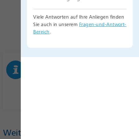
Viele Antworten auf Ihre Anliegen finden
Sie auch in unserem
Fragen-und-Antwort-
Bereich
.
SWB Energiespartipp:
Die Suppe muss nur fünf Minuten
gekocht werden.
Weitere Energiespartipps finden