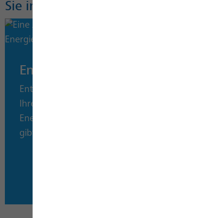
Sie in unserer Energiesparwelt:
Energiespartipps
Entlarven Sie Stromfresser, optimieren Sie
Ihre Heizung und senken Sie dadurch Ihre
Energiekosten. Jede Menge Tipps und Infos
gibt's in unseren Energiesparbroschüren.