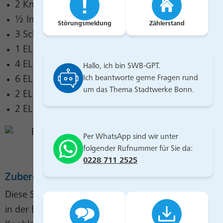
2 Knoblauchzehen, in feinen Streifen
½ Ingwer, in feinen Streifen
Störungsmeldung
Zählerstand
3 Schalotten, in Ringe geschnitten
1 EL Tom
-
Yum
-
Paste
4 EL Limonensaft
Hallo, ich bin SWB-GPT.
Ich beantworte gerne Fragen rund
6 EL Kokosmilch
um das Thema Stadtwerke Bonn.
2 EL brauner Zucker
2 EL Koriander, gehackt
Per WhatsApp sind wir unter
folgender Rufnummer für Sie da:
0228 711 2525
Zubereitung
Diese Suppe ist schnell gemacht und hält vor allem
in der Erkältungszeit gesund! Ingwer, Schalotten,