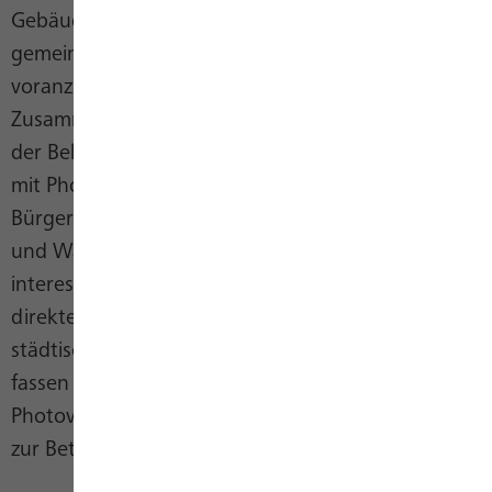
Gebäudemanagement Bonn (SGB) zusammen, um
gemeinsam den städtischen Photovoltaik-Ausbau
voranzubringen. Im Rahmen dieser
Zusammenarbeit liegt ein besonderer Fokus auf
der Belegung von Schulen und Kindertagesstätten
mit Photovoltaikanlagen, die sich besonders für
Bürgerbeteiligungsprojekte eignen. SWB Energie
und Wasser möchte mit BonnInvest Solar allen
interessierten Kundinnen und Kunden den
direkten Zugang zur Mitwirkung an der
städtischen Energiewende ermöglichen. Dazu
fassen wir in einer kommenden Phase weitere
Photovoltaikanlagen zusammen und stellen diese
zur Beteiligung zur Verfügung.