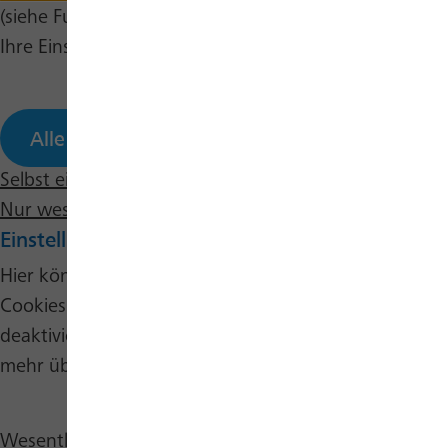
(siehe Fußbereich). Sie können dort auch jederzeit
Ihre Einstellungen selbst bearbeiten.
Alle annehmen
Selbst einstellen
Nur wesentliche Cookies annehmen
Einstellungen bearbeiten
Hier können Sie verschiedene Kategorien von
Cookies auf dieser Website auswählen oder
deaktivieren. Per Klick auf das Info-Icon können Sie
mehr über die verschiedenen Cookies erfahren.
Wesentliche Cookies