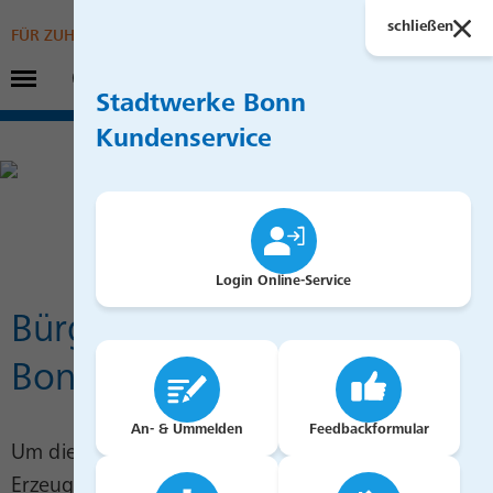
Suchen
schließen
FÜR ZUHAUSE
Hauptmenü öffnen
FÜR UNTERNEHMEN
Stadtwerke Bonn
Kundenservice
Login Online-Service
Bürgerbeteiligungen mit
BonnInvest Solar
An- & Ummelden
Feedbackformular
Um die Energiewende voranzubringen und die
Erzeugung der Stadtwerke in Zukunft klimaneutral