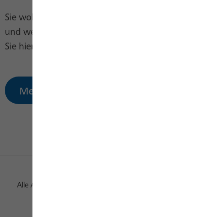
Sie wollen sich registrieren, die Projekte Entdecken
und weitere Informationen erhalten, dann klicken
Sie hier:
Mehr erfahren
Alle Auszeichnungen