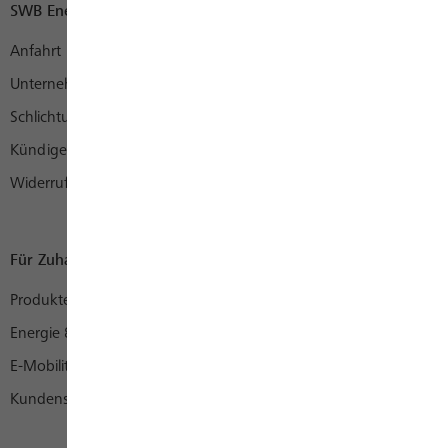
SWB Energie und Wasser
Anfahrt
Unternehmen
Schlichtungsstelle
Kündigen
Widerruf
Für Zuhause
Produkte
Energie & mehr
E-Mobility
Kundenservice