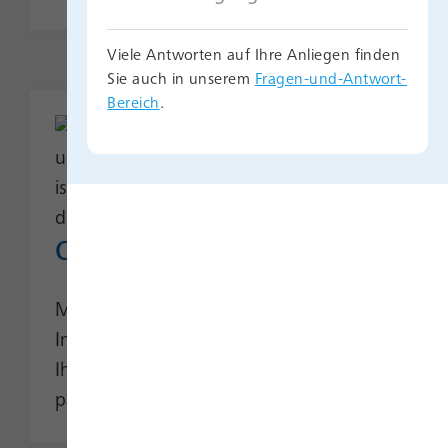
Viele Antworten auf Ihre Anliegen finden
Sie auch in unserem
Fragen-und-Antwort-
Bereich
.
Online zeichnen
Melden Sie sich an, wählen Sie den
Investitionsbetrag und bestätigen Sie
Ihre Investition – komplett digital und
papierlos.