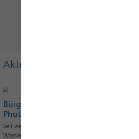
Jetzt für 2026 registrieren
Aktuelle Projekte
Bürgerbeteiligung städtische
Photovoltaik-Anlagen
Seit vielen Jahren arbeitet SWB Energie und
Wasser Hand in Hand mit dem Städtischen