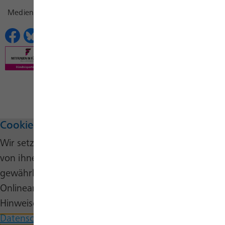
Medienkontakt
Erklärungen zur Barrierefreiheit
Cookie-Hinweis
Wir setzen auf unserer Website Cookies ein. Einige
von ihnen sind wesentlich, um die Funktionalität zu
gewährleisten, während andere uns helfen, unser
Onlineangebot stetig zu verbessern. Nähere
Hinweise erhalten Sie in unserer
Datenschutzerklärung
und auf unserer
Cookie-Seite