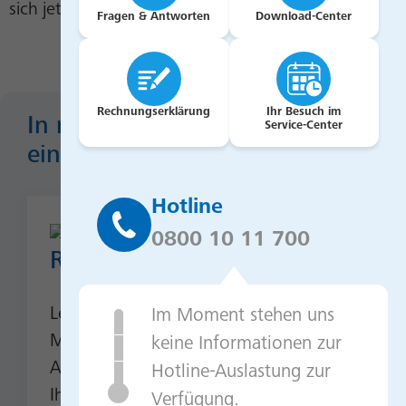
sich jetzt.
Fragen & Antworten
Download-Center
Rechnungserklärung
Ihr Besuch im
In nur 3 Schritten zur
Service-Center
einfachen Investition
Hotline
0800 10 11 700
Registrieren
Legen Sie ein Benutzerkonto mit Ihrer E-
Im Moment stehen uns
Mail-Adresse an. Bestätigen Sie Ihre
keine Informationen zur
Anmeldung per Link und ergänzen Sie
Hotline-Auslastung zur
Ihre Daten.
Verfügung.