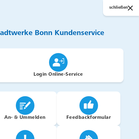
Suchen
schließen
tadtwerke Bonn Kundenservice
Login Online-Service
An- & Ummelden
Feedbackformular
engagieren wir uns für den Erhalt und die
verbindet Generationen. Unter anderem haben