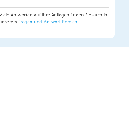
uel feierte im Jahr 2024 ihr 200jähriges
Viele Antworten auf Ihre Anliegen finden Sie auch in
unserem
Fragen-und-Antwort-Bereich
.
 Anlass, der unsere Verbundenheit und
ar macht.
eler Weiberfastnacht