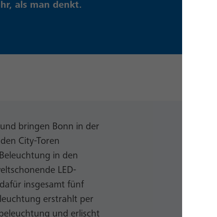
hr, als man denkt.
 und bringen Bonn in der
 den City-Toren
Beleuchtung in den
eltschonende LED-
dafür insgesamt fünf
euchtung erstrahlt per
nbeleuchtung und erlischt