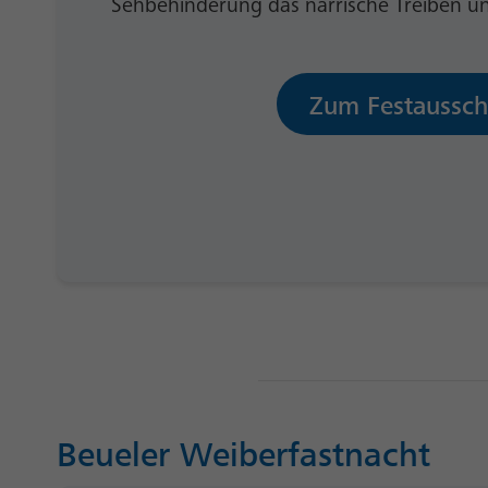
Sehbehinderung das närrische Treiben u
Zum Festaussch
Beueler Weiberfastnacht