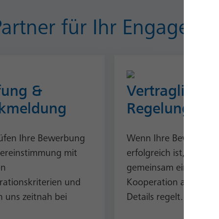
artner für Ihr Engageme
fung &
Vertragliche
kmeldung
Regelungen
üfen Ihre Bewerbung
Wenn Ihre Bewerbun
ereinstimmung mit
erfolgreich ist, schließ
en
gemeinsam eine
ationskriterien und
Kooperation ab, welch
 uns zeitnah bei
Details regelt.