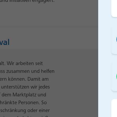
nd Initiativen engagiert:
val
lt. Wir arbeiten seit
uss zusammen und helfen
iern können. Damit am
unterstützen wir jedes
uf dem Marktplatz und
chränkte Personen. So
schränkung oder einer