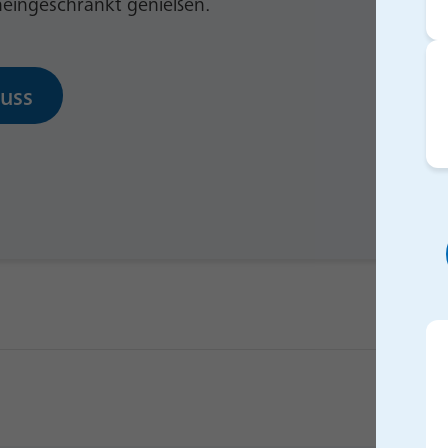
neingeschränkt genießen.
uss