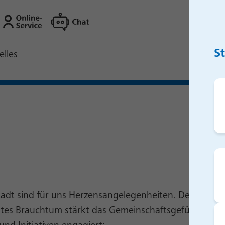
S
elles
tadt sind für uns Herzensangelegenheiten. Deswegen 
btes Brauchtum stärkt das Gemeinschaftsgefühl und 