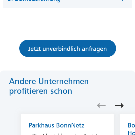
Jetzt unverbindlich anfragen
Andere Unternehmen
profitieren schon
Folie zurück
Folie 
Parkhaus BonnNetz
Bo
Ho