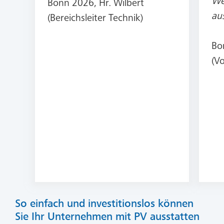
We
Bonn 2026, Hr. Wilbert
au
(Bereichsleiter Technik)
Bo
(V
So einfach und investitionslos können
Sie Ihr Unternehmen mit PV ausstatten