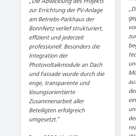
„Die Abwicklung des Projekts
„D
zur Errichtung der PV-Anlage
ge
am Betriebs-Parkhaus der
vo
BonnNetz verlief strukturiert,
zu
effizient und jederzeit
beg
professionell. Besonders die
te
Integration der
un
Photovoltaikmodule an Dach
Mö
und Fassade wurde durch die
au
enge, transparente und
de
lösungsorientierte
ein
Zusammenarbeit aller
un
Beteiligten erfolgreich
de
umgesetzt.“
rea