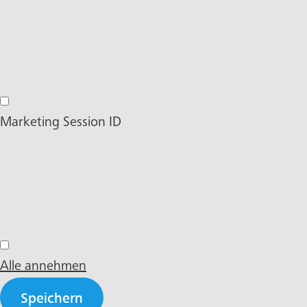
Stape Cookie Keeper
Marketing Session ID
Marketing Session ID
Alle annehmen
Speichern