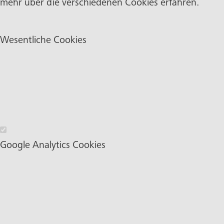
mehr über die verschiedenen Cookies erfahren.
Wesentliche Cookies
Wesentliche Cookies
Google Analytics Cookies