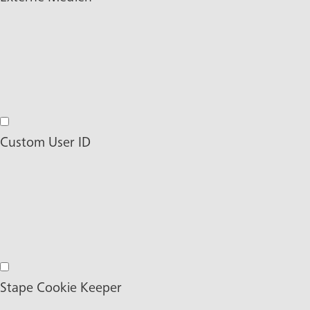
Externe Medien
Custom User ID
Custom User ID
Stape Cookie Keeper