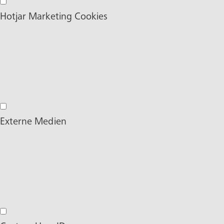
Facebook Marketing Cookies
Hotjar Marketing Cookies
Hotjar Marketing Cookies
Externe Medien