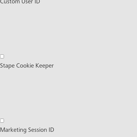
Externe Medien
Custom User ID
Custom User ID
Stape Cookie Keeper
Stape Cookie Keeper
Marketing Session ID