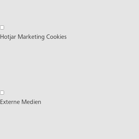
Facebook Marketing Cookies
Hotjar Marketing Cookies
Hotjar Marketing Cookies
Externe Medien