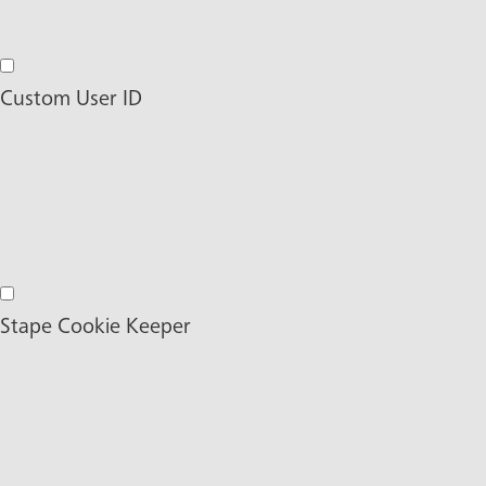
Externe Medien
Custom User ID
Custom User ID
Stape Cookie Keeper