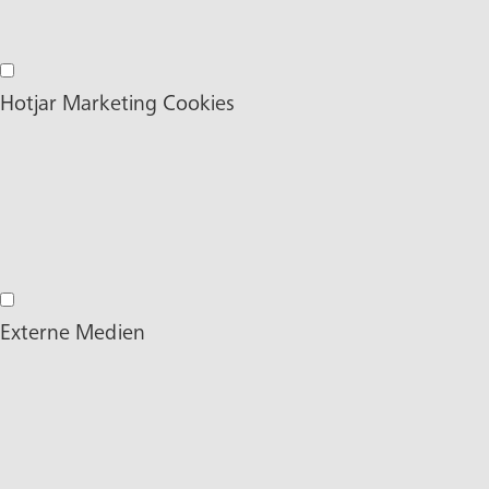
Facebook Marketing Cookies
Hotjar Marketing Cookies
Hotjar Marketing Cookies
Externe Medien