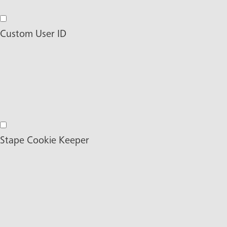
Externe Medien
Custom User ID
Custom User ID
Stape Cookie Keeper