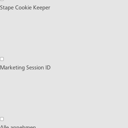
Custom User ID
Stape Cookie Keeper
Stape Cookie Keeper
Marketing Session ID
Marketing Session ID