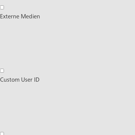
Hotjar Marketing Cookies
Externe Medien
Externe Medien
Custom User ID